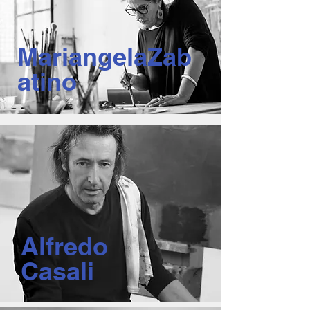
MariangelaZab
atino
Alfredo
Casali