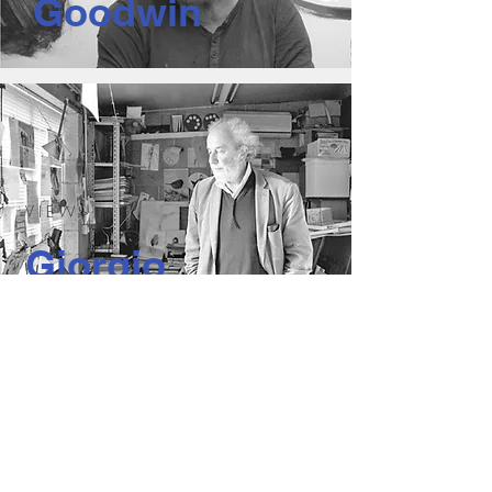
Goodwin
V I E W >
Giorgio
Vicentini