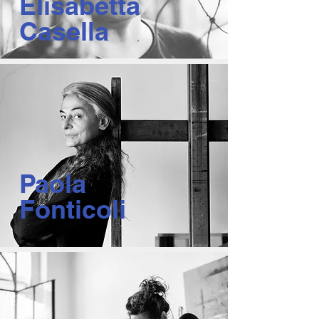
Elisabetta
Casella
Paola
Fonticoli