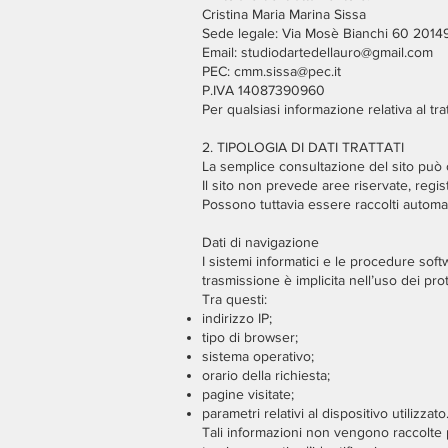
Cristina Maria Marina Sissa
Sede legale: Via Mosè Bianchi 60 2014
Email: studiodartedellauro@gmail.com
PEC: cmm.sissa@pec.it
P.IVA 14087390960
Per qualsiasi informazione relativa al tra
2. TIPOLOGIA DI DATI TRATTATI
La semplice consultazione del sito può c
Il sito non prevede aree riservate, regis
Possono tuttavia essere raccolti automat
Dati di navigazione
I sistemi informatici e le procedure sof
trasmissione è implicita nell’uso dei pro
Tra questi:
indirizzo IP;
tipo di browser;
sistema operativo;
orario della richiesta;
pagine visitate;
parametri relativi al dispositivo utilizzato
Tali informazioni non vengono raccolte p