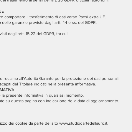
del trattamento ai sensi dell’art. 28 GDPR o titolari autonomi.
UE
bero comportare il trasferimento di dati verso Paesi extra UE.
 delle garanzie previste dagli artt. 44 e ss. del GDPR.
visti dagli artt. 15-22 del GDPR, tra cui:
rre reclamo all’Autorità Garante per la protezione dei dati personali.
capiti del Titolare indicati nella presente informativa.
RMATIVA
care la presente informativa in qualsiasi momento.
ate su questa pagina con indicazione della data di aggiornamento.
lizzo dei cookie da parte del sito
www.studiodartedellauro.it
.