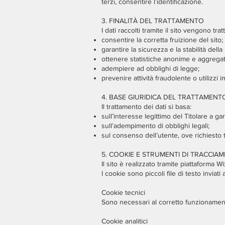
terzi, consentire l’identificazione.
3. FINALITÀ DEL TRATTAMENTO
I dati raccolti tramite il sito vengono tratt
consentire la corretta fruizione del sito;
garantire la sicurezza e la stabilità della
ottenere statistiche anonime e aggregate 
adempiere ad obblighi di legge;
prevenire attività fraudolente o utilizzi i
4. BASE GIURIDICA DEL TRATTAMENT
Il trattamento dei dati si basa:
sull’interesse legittimo del Titolare a ga
sull’adempimento di obblighi legali;
sul consenso dell’utente, ove richiesto 
5. COOKIE E STRUMENTI DI TRACCIA
Il sito è realizzato tramite piattaforma W
I cookie sono piccoli file di testo inviati
Cookie tecnici
Sono necessari al corretto funzionamen
Cookie analitici