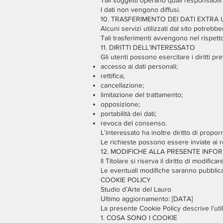
Tali soggetti operano quali responsabili 
I dati non vengono diffusi.
10. TRASFERIMENTO DEI DATI EXTRA 
Alcuni servizi utilizzati dal sito potreb
Tali trasferimenti avvengono nel rispetto
11. DIRITTI DELL’INTERESSATO
Gli utenti possono esercitare i diritti pre
accesso ai dati personali;
rettifica;
cancellazione;
limitazione del trattamento;
opposizione;
portabilità dei dati;
revoca del consenso.
L’interessato ha inoltre diritto di propo
Le richieste possono essere inviate ai re
12. MODIFICHE ALLA PRESENTE INFO
Il Titolare si riserva il diritto di modifi
Le eventuali modifiche saranno pubblic
COOKIE POLICY
Studio d’Arte del Lauro
Ultimo aggiornamento: [DATA]
La presente Cookie Policy descrive l’uti
1. COSA SONO I COOKIE