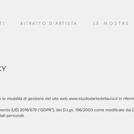
TI
RITRATTO D'ARTISTA
LE MOSTRE
CY
e le modalità di gestione del sito web
www.studiodartedellauro.it
in riferi
amento (UE) 2016/679 (“GDPR”), del D.Lgs. 196/2003 come modificato dal D
ati personali.