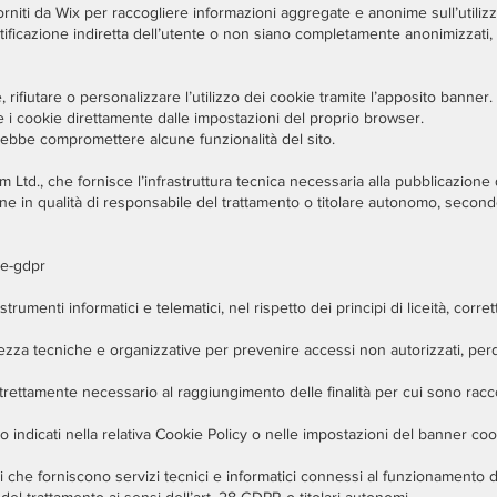
i forniti da Wix per raccogliere informazioni aggregate e anonime sull’utilizz
ificazione indiretta dell’utente o non siano completamente anonimizzati, i
 rifiutare o personalizzare l’utilizzo dei cookie tramite l’apposito banner.
re i cookie direttamente dalle impostazioni del proprio browser.
trebbe compromettere alcune funzionalità del sito.
om Ltd., che fornisce l’infrastruttura tecnica necessaria alla pubblicazione
ione in qualità di responsabile del trattamento o titolare autonomo, second
-e-gdpr
strumenti informatici e telematici, nel rispetto dei principi di liceità, cor
za tecniche e organizzative per prevenire accessi non autorizzati, perdit
rettamente necessario al raggiungimento delle finalità per cui sono raccol
 indicati nella relativa Cookie Policy o nelle impostazioni del banner coo
i che forniscono servizi tecnici e informatici connessi al funzionamento de