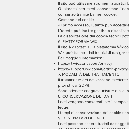
Il sito può utilizzare strumenti statistic
Qualora tali strumenti consentano l’ident
consenso tramite banner cookie.
Gestione dei cookie
Al primo accesso, l’utente può accettare,
L’utente può inoltre gestire o disabilita
La disabilitazione dei cookie tecnici po
6. PIATTAFORMA WIX
Il sito è ospitato sulla piattaforma Wix.c
Wix può trattare dati tecnici di navigaz
Per maggiori informazioni:
https://it.wix.com/about/privacy
https://support.wix.com/it/article/privacy
7. MODALITÀ DEL TRATTAMENTO
Il trattamento dei dati avviene mediante 
previsti dal GDPR.
Sono adottate adeguate misure di sicurez
8. CONSERVAZIONE DEI DATI
I dati vengono conservati per il tempo st
legge.
I tempi di conservazione dei cookie sono
9. DESTINATARI DEI DATI
I dati possono essere trattati da soggett