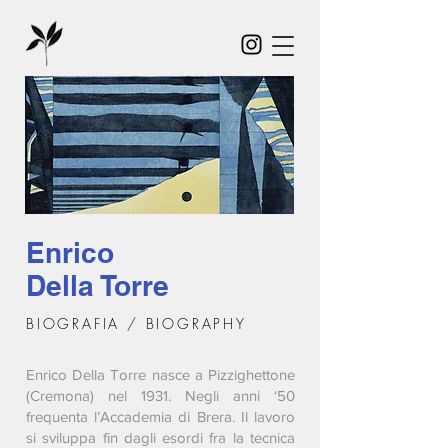
Enrico
Della Torre
BIOGRAFIA / BIOGRAPHY
Enrico Della Torre nasce a Pizzighettone
(Cremona) nel 1931. Negli anni ‘50
frequenta l’Accademia di Brera. Il lavoro
si sviluppa fin dagli esordi fra la tecnica