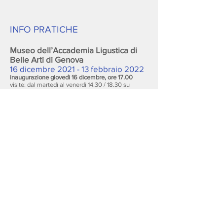
INFO PRATICHE
Museo dell’Accademia Ligustica di
Belle Arti di Genova
16 dicembre 2021 - 13 febbraio 2022
inaugurazione giovedì 16 dicembre, ore 17.00
visite: dal martedì al venerdì 14.30 / 18.30 su
prenotazione
(010.560131)
sabato e domenica 10.30 / 18.30
25 e 26 dicembre, 1 e 2 gennaio, 6 gennaio
14.30/18.30
Largo Pertini 4 - 16121, Genova
comunicazione@accademialigustica.it
Palazzo Nicolosio Lomellino
20 gennaio - 27 febbraio 2022
inaugurazione giovedì 20 gennaio, ore 18.00
visite: dal martedì al venerdì 15.00 / 18.00
sabato, domenica e festivi 10.00 / 18.00
via Garibaldi 7 - 16124 Genova
lomellino@studiobc.it
Studio d’Arte del Lauro Milano
25 gennaio - 27 febbraio 2022