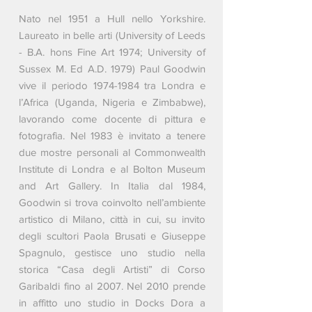
Nato nel 1951 a Hull nello Yorkshire.
Laureato in belle arti (University of Leeds
- B.A. hons Fine Art 1974; University of
Sussex M. Ed A.D. 1979) Paul Goodwin
vive il periodo
1974-1984
tra Londra e
l’Africa (Uganda, Nigeria e Zimbabwe),
lavorando come docente di pittura e
fotografia. Nel 1983 è invitato a tenere
due mostre personali al Commonwealth
Institute di Londra e al Bolton Museum
and Art Gallery. In Italia dal 1984,
Goodwin si trova coinvolto nell’ambiente
artistico di Milano, città in cui, su invito
degli scultori Paola Brusati e Giuseppe
Spagnulo, gestisce uno studio nella
storica “Casa degli Artisti” di Corso
Garibaldi fino al 2007. Nel 2010 prende
in affitto uno studio in Docks Dora a