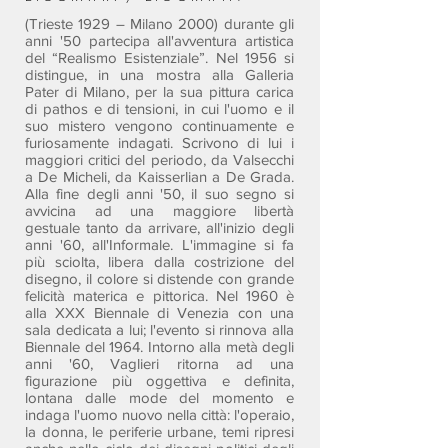
(Trieste 1929 – Milano 2000) durante gli
anni '50 partecipa all'avventura artistica
del “Realismo Esistenziale”. Nel 1956 si
distingue, in una mostra alla Galleria
Pater di Milano, per la sua pittura carica
di pathos e di tensioni, in cui l'uomo e il
suo mistero vengono continuamente e
furiosamente indagati. Scrivono di lui i
maggiori critici del periodo, da Valsecchi
a De Micheli, da Kaisserlian a De Grada.
Alla fine degli anni '50, il suo segno si
avvicina ad una maggiore libertà
gestuale tanto da arrivare, all'inizio degli
anni '60, all'Informale. L'immagine si fa
più sciolta, libera dalla costrizione del
disegno, il colore si distende con grande
felicità materica e pittorica. Nel 1960 è
alla XXX Biennale di Venezia con una
sala dedicata a lui; l'evento si rinnova alla
Biennale del 1964. Intorno alla metà degli
anni '60, Vaglieri ritorna ad una
figurazione più oggettiva e definita,
lontana dalle mode del momento e
indaga l'uomo nuovo nella città: l'operaio,
la donna, le periferie urbane, temi ripresi