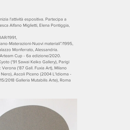
zia l'attività espositiva. Partecipa a
ncesca Alfano Miglietti, Elena Pontiggia,
FIAR/1991,
ano-Materazioni-Nuovi materiali”/1995,
Palazzo Monferrato, Alessandria.
o Arteam Cup - 6a edizione/2020.
yoto ('91 Sawai Keiko Gallery), Parigi
: Verona ('87 Gall. Fuxia Art), Milano
lo Nero), Ascoli Piceno (2004 L'Idioma -
5/2018 Galleria Mutabilis Arte), Roma