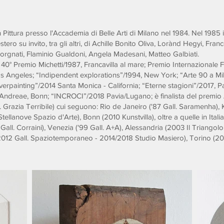
 Pittura presso l'Accademia di Belle Arti di Milano nel 1984. Nel 1985 ini
estero su invito, tra gli altri, di Achille Bonito Oliva, Lorànd Hegyi, Fra
 Corgnati, Flaminio Gualdoni, Angela Madesani, Matteo Galbiati.
 40° Premio Michetti/1987, Francavilla al mare; Premio Internazionale 
Angeles; “Indipendent explorations”/1994, New York; “Arte 90 a Mil
Overpainting”/2014 Santa Monica - California; “Eterne stagioni”/2017, 
 Andreae, Bonn; “INCROCI”/2018 Pavia/Lugano; è finalista del premi
 Grazia Terribile) cui seguono: Rio de Janeiro ('87 Gall. Saramenha), K
llanove Spazio d'Arte), Bonn (2010 Kunstvilla), oltre a quelle in Italia
6 Gall. Corraini), Venezia ('99 Gall. A+A), Alessandria (2003 Il Triango
2012 Gall. Spaziotemporaneo - 2014/2018 Studio Masiero), Torino (201