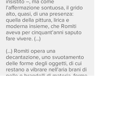
insistito –, ma come
l'affermazione sontuosa, il grido
alto, quasi, di una presenza:
quella della pittura, lirica e
moderna insieme, che Romiti
aveva per cinquant'anni saputo
fare vivere. (...)
(...) Romiti opera una
decantazione, uno svuotamento
delle forme degli oggetti, di cui
restano a vibrare nell'aria brani di
pelle o brandelli di materia, forme
dissolte, vapori quasi, esalazioni
dell'anima delle cose che,
spogliatesi di ogni seduzione del
colore, si dispongono, come
stinte bandiere di preghiera
tibetane o come frammenti di un
miraggio luminoso, nello spazio
aereo, pronte a subire i capricci
del vento. (...)