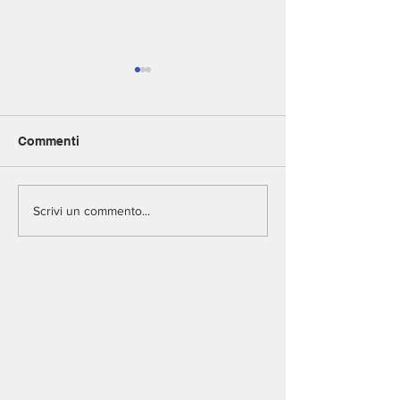
Commenti
FINISSAGE
INCONTRO CO
Scrivi un commento...
CRITICA